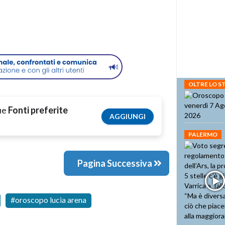
OLTRE LO 
tue
Fonti preferite
AGGIUNGI
PALERMO
Pagina Successiva
oroscopo lucia arena