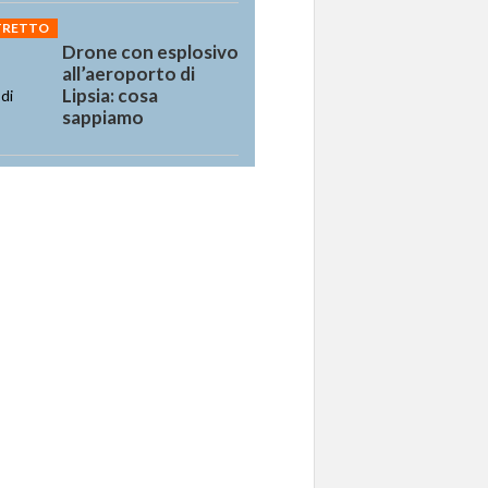
STRETTO
Drone con esplosivo
all’aeroporto di
Lipsia: cosa
sappiamo