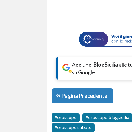
Aggiungi
BlogSicilia
alle 
su Google
Pagina Precedente
oroscopo
oroscopo blogsicilia
oroscopo sabato