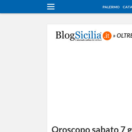
PALERMO
CATA
» OLTR
Oroscopo sabato 7 