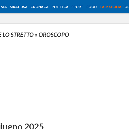
NIA
SIRACUSA
CRONACA
POLITICA
SPORT
FOOD
TALK SICILIA
OL
E LO STRETTO
» OROSCOPO
giugno 2025