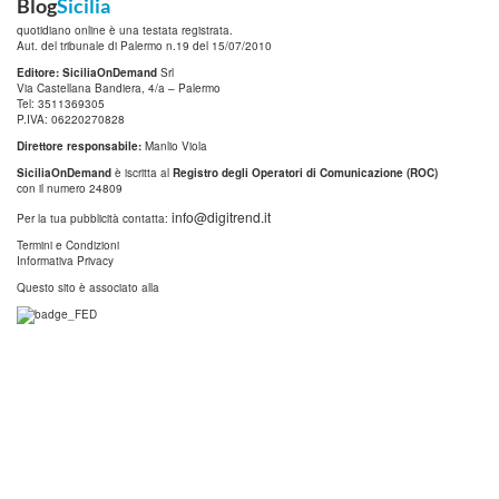
Blog
Sicilia
quotidiano online è una testata registrata.
Aut. del tribunale di Palermo n.19 del 15/07/2010
Editore: SiciliaOnDemand
Srl
Via Castellana Bandiera, 4/a – Palermo
Tel: 3511369305
P.IVA: 06220270828
Direttore responsabile:
Manlio Viola
SiciliaOnDemand
è iscritta al
Registro degli Operatori di Comunicazione (ROC)
con il numero 24809
info@digitrend.it
Per la tua pubblicità contatta:
Termini e Condizioni
Informativa Privacy
Questo sito è associato alla