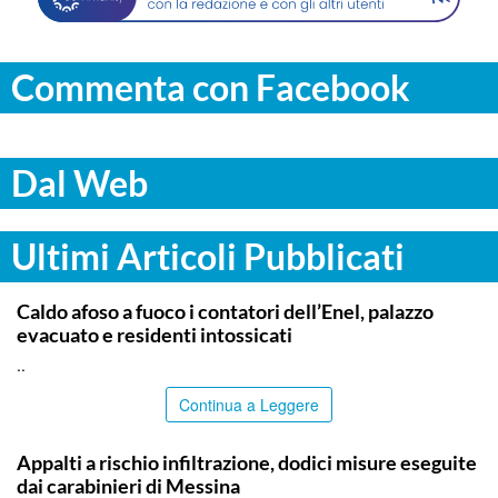
Commenta con Facebook
Dal Web
Ultimi Articoli Pubblicati
PALERMO
Caldo afoso a fuoco i contatori dell’Enel, palazzo
evacuato e residenti intossicati
..
Continua a Leggere
MESSINA
Appalti a rischio infiltrazione, dodici misure eseguite
dai carabinieri di Messina