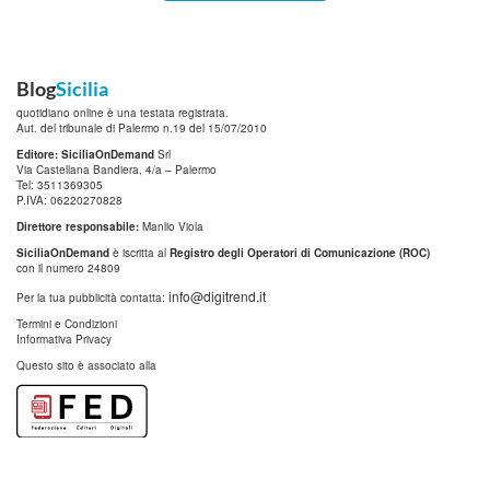
Blog
Sicilia
quotidiano online è una testata registrata.
Aut. del tribunale di Palermo n.19 del 15/07/2010
Editore: SiciliaOnDemand
Srl
Via Castellana Bandiera, 4/a – Palermo
Tel: 3511369305
P.IVA: 06220270828
Direttore responsabile:
Manlio Viola
SiciliaOnDemand
è iscritta al
Registro degli Operatori di Comunicazione (ROC)
con il numero 24809
info@digitrend.it
Per la tua pubblicità contatta:
Termini e Condizioni
Informativa Privacy
Questo sito è associato alla