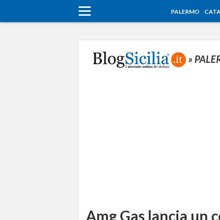
PALERMO
CATA
» PAL
Amg Gas lancia un c