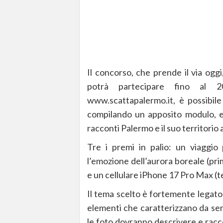
Il concorso, che prende il via oggi,
potrà partecipare fino al 20
www.scattapalermo.it, è possibile
compilando un apposito modulo, e 
racconti Palermo e il suo territorio 
Tre i premi in palio: un viaggi
l’emozione dell’aurora boreale (prim
e un cellulare iPhone 17 Pro Max (t
Il tema scelto è fortemente legato a
elementi che caratterizzano da se
le foto dovranno descrivere e racco