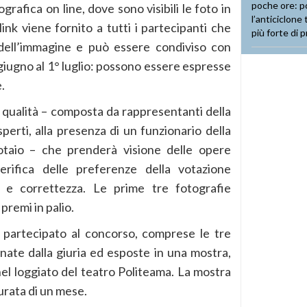
grafica on line, dove sono visibili le foto in
 link viene fornito a tutti i partecipanti che
dell’immagine e può essere condiviso con
 giugno al 1° luglio: possono essere espresse
.
a di qualità – composta da rappresentanti della
rti, alla presenza di un funzionario della
taio – che prenderà visione delle opere
erifica delle preferenze della votazione
à e correttezza. Le prime tre fotografie
 premi in palio.
 partecipato al concorso, comprese le tre
onate dalla giuria ed esposte in una mostra,
l loggiato del teatro Politeama. La mostra
durata di un mese.