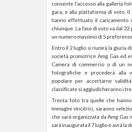
consente l’accesso alla galleria foto
gara, e alla piattaforma di voto. Il
hanno effettuato il caricamento 
chiunque. La fase di voto va dal 22
un numero massimo di 5 preferenze
Entro il 2 luglio si riunirà la giuri
società promotrice Amg Gas ed espe
Camera di commercio o di un no
fotografiche e procederà alla v
popolare per accertarne validit
classificate si aggiudicheranno i tre
Trenta foto tra quelle che hanno
immagini vincitrici, saranno selezi
che sarà organizzata da Amg Gas ne
sarà inaugurata il 7 luglio e avrà la 