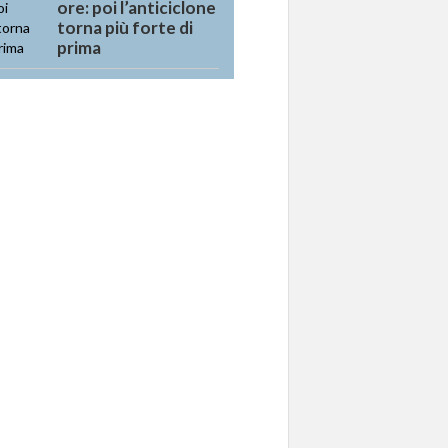
ore: poi l’anticiclone
torna più forte di
prima