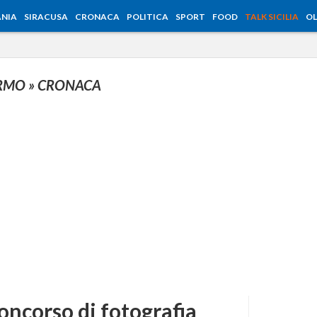
NIA
SIRACUSA
CRONACA
POLITICA
SPORT
FOOD
TALK SICILIA
OL
ERMO
» CRONACA
oncorso di fotografia