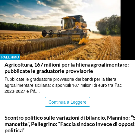
PALERMO
Agricoltura, 167 milioni per la filiera agroalimentare:
pubblicate le graduatorie provvisorie
Pubblicate le graduatorie provvisorie dei bandi per la filiera
agroalimentare siciliana: disponibili 167 milioni di euro tra Pac
2023-2027 e Pif....
Continua a Leggere
PALERMO
Scontro politico sulle variazioni di bilancio, Mannino: “
mancette”, Pellegrino: “Faccia sindaco invece di oppos
politica”