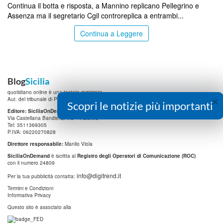
Continua il botta e risposta, a Mannino replicano Pellegrino e
Assenza ma il segretario Cgil controreplica a entrambi...
Continua a Leggere
Blog
Sicilia
quotidiano online è una testata registrata.
×
Aut. del tribunale di Palermo n.19 del 15/07/2010
Scopri le notizie più importanti
Editore: SiciliaOnDemand
Srl
Via Castellana Bandiera, 4/a – Palermo
Tel: 3511369305
P.IVA: 06220270828
Direttore responsabile:
Manlio Viola
SiciliaOnDemand
è iscritta al
Registro degli Operatori di Comunicazione (ROC)
con il numero 24809
info@digitrend.it
Per la tua pubblicità contatta:
Termini e Condizioni
Informativa Privacy
Questo sito è associato alla