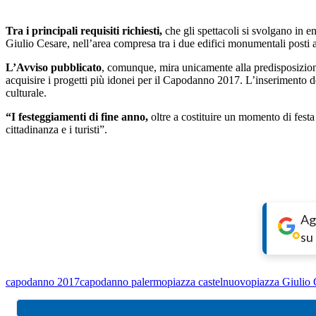
Tra i principali requisiti richiesti,
che gli spettacoli si svolgano in e
Giulio Cesare, nell’area compresa tra i due edifici monumentali posti 
L’Avviso pubblicato
, comunque, mira unicamente alla predisposizione
acquisire i progetti più idonei per il Capodanno 2017. L’inserimento d
culturale.
“I festeggiamenti di fine anno,
oltre a costituire un momento di fest
cittadinanza e i turisti”.
Ag
su
capodanno 2017
capodanno palermo
piazza castelnuovo
piazza Giulio 