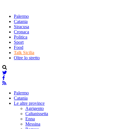
Palermo
Catania
Siracusa
Cronaca
Politica
Sport
Food
Talk Sicilia
Oltre lo stretto
Palermo
Catania
Le altre province
Agrigento
Caltanissetta
Enna
Messina