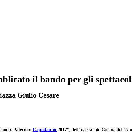
icato il bando per gli spettacol
piazza Giulio Cesare
ermo x Palerm
o
:
Capodanno
2017”
, dell’assessorato Cultura dell’A