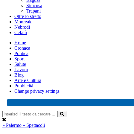
Ragusa
Siracusa
Trapani
Oltre lo stretto
Monreale
Nebrodi
Cefalù
Home
Cronaca
Politica
Sport
Salute
Lavoro
Blog
Arte e Cultura
Pubblicità
Change privacy settings
» Palermo
» Spettacoli