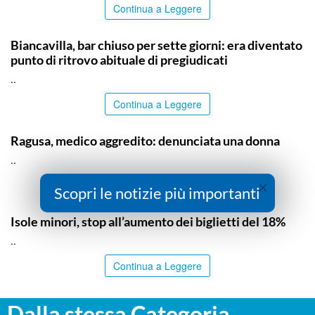
Continua a Leggere
CATANIA
Biancavilla, bar chiuso per sette giorni: era diventato
punto di ritrovo abituale di pregiudicati
..
Continua a Leggere
RAGUSA
Ragusa, medico aggredito: denunciata una donna
..
×
Continua a Leggere
Scopri le notizie più importanti
PALERMO
Isole minori, stop all’aumento dei biglietti del 18%
..
Continua a Leggere
Dalla stessa Categoria