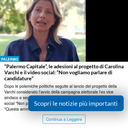
PALERMO
“Palermo Capitale”, le adesioni al progetto di Carolina
Varchi e il video social: “Non vogliamo parlare di
candidature”
Dopo le polemiche politiche seguite al lancio del progetto della
Varchi considerato l'avvio della campagna elettorale l'ex vice
sindaco e segretario alla camera dei deputati spiega in un video
×
Scopri le notizie più importanti
social "Non parliamo di candidature ma di Palermo" e precisa
"Questa amministrazione ha salvato la mcittà"...
Continua a Leggere
PALERMO