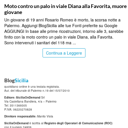
Moto contro un palo in viale Diana alla Favorita, muore
giovane
Un giovane di 19 anni Rosario Romeo è morto, la scorsa notte a
Palermo. Aggiungi BlogSicilia alle tue Fonti preferite su Google
AGGIUNGI In base alle prime ricostruzioni, intorno alle 3, sarebbe
finito con la moto contro un palo in viale Diana, alla Favorita.
Sono intervenuti i sanitari del 118 ma ...
Continua a Leggere
Blog
Sicilia
quotidiano online è una testata registrata.
Aut. del tribunale di Palermo n.19 del 15/07/2010
Editore: SiciliaOnDemand
Srl
Via Castellana Bandiera, 4/a – Palermo
Tel: 3511369305
P.IVA: 06220270828
Direttore responsabile:
Manlio Viola
SiciliaOnDemand
è iscritta al
Registro degli Operatori di Comunicazione (ROC)
con il numero 24809