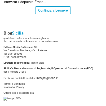
intervista il deputato Franc...
Continua a Leggere
Blog
Sicilia
quotidiano online è una testata registrata.
Aut. del tribunale di Palermo n.19 del 15/07/2010
Editore: SiciliaOnDemand
Srl
Via Castellana Bandiera, 4/a – Palermo
Tel: 3511369305
P.IVA: 06220270828
Direttore responsabile:
Manlio Viola
SiciliaOnDemand
è iscritta al
Registro degli Operatori di Comunicazione (ROC)
con il numero 24809
info@digitrend.it
Per la tua pubblicità contatta:
Termini e Condizioni
Informativa Privacy
Questo sito è associato alla