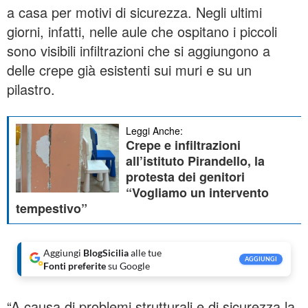
a casa per motivi di sicurezza. Negli ultimi
giorni, infatti, nelle aule che ospitano i piccoli
sono visibili infiltrazioni che si aggiungono a
delle crepe già esistenti sui muri e su un
pilastro.
Leggi Anche:
Crepe e infiltrazioni
all’istituto Pirandello, la
protesta dei genitori
“Vogliamo un intervento
tempestivo”
Aggiungi
BlogSicilia
alle tue
AGGIUNGI
Fonti preferite
su Google
“A causa di problemi strutturali e di sicurezza la