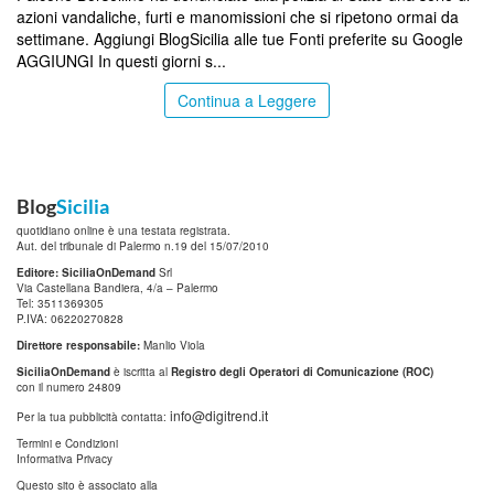
azioni vandaliche, furti e manomissioni che si ripetono ormai da
settimane. Aggiungi BlogSicilia alle tue Fonti preferite su Google
AGGIUNGI In questi giorni s...
Continua a Leggere
Blog
Sicilia
quotidiano online è una testata registrata.
Aut. del tribunale di Palermo n.19 del 15/07/2010
Editore: SiciliaOnDemand
Srl
Via Castellana Bandiera, 4/a – Palermo
Tel: 3511369305
P.IVA: 06220270828
Direttore responsabile:
Manlio Viola
SiciliaOnDemand
è iscritta al
Registro degli Operatori di Comunicazione (ROC)
con il numero 24809
info@digitrend.it
Per la tua pubblicità contatta:
Termini e Condizioni
Informativa Privacy
Questo sito è associato alla