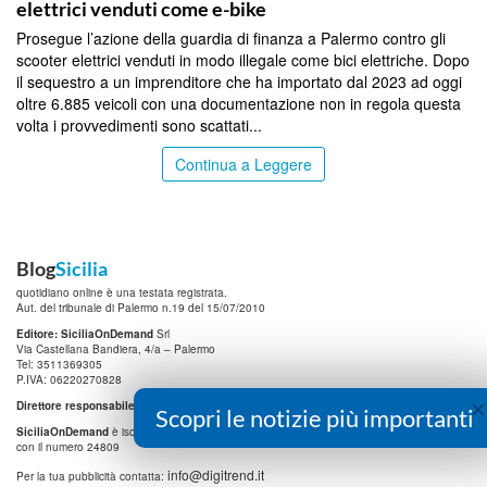
elettrici venduti come e-bike
Prosegue l’azione della guardia di finanza a Palermo contro gli
scooter elettrici venduti in modo illegale come bici elettriche. Dopo
il sequestro a un imprenditore che ha importato dal 2023 ad oggi
oltre 6.885 veicoli con una documentazione non in regola questa
volta i provvedimenti sono scattati...
Continua a Leggere
Blog
Sicilia
quotidiano online è una testata registrata.
Aut. del tribunale di Palermo n.19 del 15/07/2010
Editore: SiciliaOnDemand
Srl
Via Castellana Bandiera, 4/a – Palermo
Tel: 3511369305
P.IVA: 06220270828
×
Direttore responsabile:
Manlio Viola
Scopri le notizie più importanti
SiciliaOnDemand
è iscritta al
Registro degli Operatori di Comunicazione (ROC)
con il numero 24809
info@digitrend.it
Per la tua pubblicità contatta: