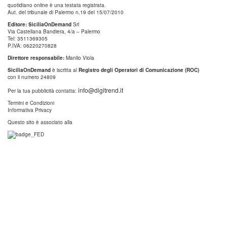
quotidiano online è una testata registrata.
Aut. del tribunale di Palermo n.19 del 15/07/2010
Editore: SiciliaOnDemand
Srl
Via Castellana Bandiera, 4/a – Palermo
Tel: 3511369305
P.IVA: 06220270828
Direttore responsabile:
Manlio Viola
SiciliaOnDemand
è iscritta al
Registro degli Operatori di Comunicazione (ROC)
con il numero 24809
info@digitrend.it
Per la tua pubblicità contatta:
Termini e Condizioni
Informativa Privacy
Questo sito è associato alla