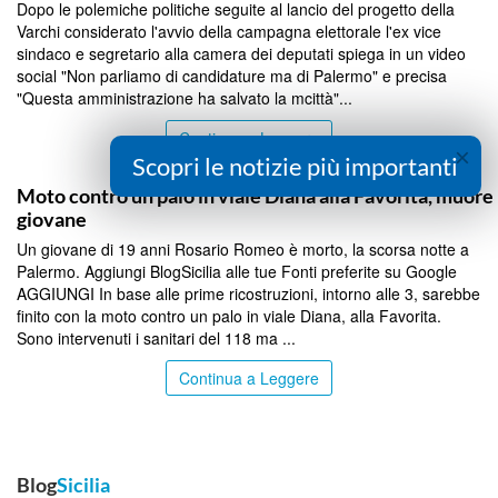
Dopo le polemiche politiche seguite al lancio del progetto della
Varchi considerato l'avvio della campagna elettorale l'ex vice
sindaco e segretario alla camera dei deputati spiega in un video
social "Non parliamo di candidature ma di Palermo" e precisa
"Questa amministrazione ha salvato la mcittà"...
Continua a Leggere
×
Scopri le notizie più importanti
PALERMO
Moto contro un palo in viale Diana alla Favorita, muore
giovane
Un giovane di 19 anni Rosario Romeo è morto, la scorsa notte a
Palermo. Aggiungi BlogSicilia alle tue Fonti preferite su Google
AGGIUNGI In base alle prime ricostruzioni, intorno alle 3, sarebbe
finito con la moto contro un palo in viale Diana, alla Favorita.
Sono intervenuti i sanitari del 118 ma ...
Continua a Leggere
Blog
Sicilia