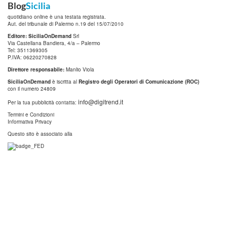
Blog
Sicilia
quotidiano online è una testata registrata.
Aut. del tribunale di Palermo n.19 del 15/07/2010
Editore: SiciliaOnDemand
Srl
Via Castellana Bandiera, 4/a – Palermo
Tel: 3511369305
P.IVA: 06220270828
Direttore responsabile:
Manlio Viola
SiciliaOnDemand
è iscritta al
Registro degli Operatori di Comunicazione (ROC)
con il numero 24809
info@digitrend.it
Per la tua pubblicità contatta:
Termini e Condizioni
Informativa Privacy
Questo sito è associato alla