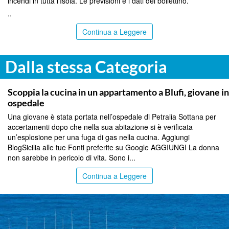
incendi in tutta l’Isola. Le previsioni e i dati del bollettino.
..
Continua a Leggere
Dalla stessa Categoria
PALERMO
Scoppia la cucina in un appartamento a Blufi, giovane in
ospedale
Una giovane è stata portata nell’ospedale di Petralia Sottana per
accertamenti dopo che nella sua abitazione si è verificata
un’esplosione per una fuga di gas nella cucina. Aggiungi
BlogSicilia alle tue Fonti preferite su Google AGGIUNGI La donna
non sarebbe in pericolo di vita. Sono i...
Continua a Leggere