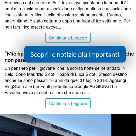
Era evaso dal carcere di Asti dove stava scontando la pena di 21
anni di reclusione per associazione di tipo mafioso e associazione
finalizzata al traffico illecito di sostanza stupefacente. L’uomo,
palermitano, è stato catturato dopo una fuga di tre settimane. Per
non farsi riconoscere aveva...
Continua a Leggere
PALERMO
×
Scopri le notizie più importanti
“Mio figlio morto 10 anni fa alla Favorita, un dolore che
non passa, ma lui è ancora vivo”
Un pensiero per il giovane che la scorsa notte se ne andato in
cielo. Sono Maurizio Sidoti il papà di Luca Sidoti. Stesso destino
anche se sono passati 10 anni da quel 31 luglio 2016. Aggiungi
BlogSicilia alle tue Fonti preferite su Google AGGIUNGI La
Favorita avevo già detto allora che è una s...
Continua a Leggere