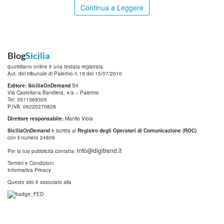
Continua a Leggere
Blog
Sicilia
quotidiano online è una testata registrata.
Aut. del tribunale di Palermo n.19 del 15/07/2010
Editore: SiciliaOnDemand
Srl
Via Castellana Bandiera, 4/a – Palermo
Tel: 3511369305
P.IVA: 06220270828
Direttore responsabile:
Manlio Viola
SiciliaOnDemand
è iscritta al
Registro degli Operatori di Comunicazione (ROC)
con il numero 24809
info@digitrend.it
Per la tua pubblicità contatta:
Termini e Condizioni
Informativa Privacy
Questo sito è associato alla