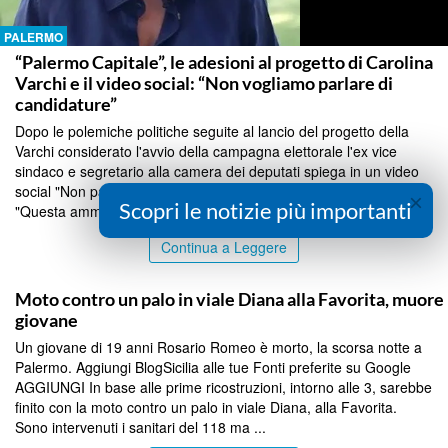
PALERMO
“Palermo Capitale”, le adesioni al progetto di Carolina
Varchi e il video social: “Non vogliamo parlare di
candidature”
Dopo le polemiche politiche seguite al lancio del progetto della
Varchi considerato l'avvio della campagna elettorale l'ex vice
sindaco e segretario alla camera dei deputati spiega in un video
social "Non parliamo di candidature ma di Palermo" e precisa
×
Scopri le notizie più importanti
"Questa amministrazione ha salvato la mcittà"...
Continua a Leggere
PALERMO
Moto contro un palo in viale Diana alla Favorita, muore
giovane
Un giovane di 19 anni Rosario Romeo è morto, la scorsa notte a
Palermo. Aggiungi BlogSicilia alle tue Fonti preferite su Google
AGGIUNGI In base alle prime ricostruzioni, intorno alle 3, sarebbe
finito con la moto contro un palo in viale Diana, alla Favorita.
Sono intervenuti i sanitari del 118 ma ...