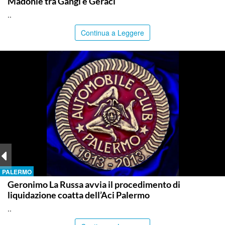
Madonie tra Gangi e Geraci
..
Continua a Leggere
PALERMO
Geronimo La Russa avvia il procedimento di
liquidazione coatta dell’Aci Palermo
..