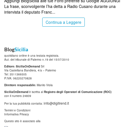
Aggiungi BlogSicilia alle tue Fonti preferite su Google AGGIUNGI
La frase, sconvolgente l’ha detta a Radio Cusano durante una
intervista il deputato Franc...
Continua a Leggere
Blog
Sicilia
quotidiano online è una testata registrata.
Aut. del tribunale di Palermo n.19 del 15/07/2010
Editore: SiciliaOnDemand
Srl
Via Castellana Bandiera, 4/a – Palermo
Tel: 3511369305
P.IVA: 06220270828
Direttore responsabile:
Manlio Viola
SiciliaOnDemand
è iscritta al
Registro degli Operatori di Comunicazione (ROC)
con il numero 24809
info@digitrend.it
Per la tua pubblicità contatta:
Termini e Condizioni
Informativa Privacy
Questo sito è associato alla