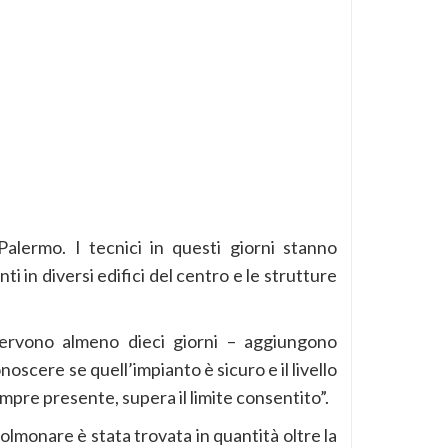
alermo. I tecnici in questi giorni stanno
 in diversi edifici del centro e le strutture
 servono almeno dieci giorni – aggiungono
oscere se quell’impianto è sicuro e il livello
empre presente, supera il limite consentito”.
olmonare è stata trovata in quantità oltre la