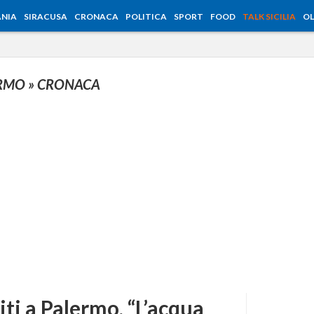
NIA
SIRACUSA
CRONACA
POLITICA
SPORT
FOOD
TALK SICILIA
OL
ERMO
» CRONACA
miti a Palermo, “L’acqua