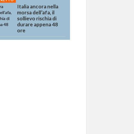
Italia ancora nella
morsa dell’afa, il
sollievo rischia di
durare appena 48
ore