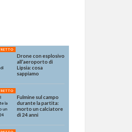
STRETTO
Drone con esplosivo
all’aeroporto di
Lipsia: cosa
sappiamo
STRETTO
Fulmine sul campo
durante la partita:
morto un calciatore
di 24 anni
STRETTO