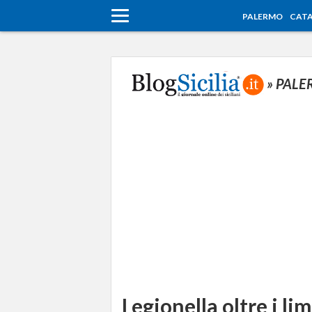
PALERMO
CATA
» PAL
Legionella oltre i li