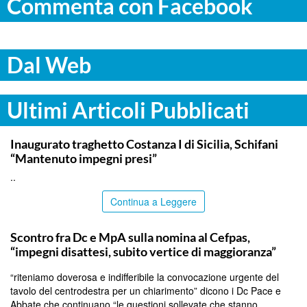
Commenta con Facebook
Dal Web
Ultimi Articoli Pubblicati
ITALPRESS
Inaugurato traghetto Costanza I di Sicilia, Schifani
“Mantenuto impegni presi”
..
Continua a Leggere
CALTANISSETTA
Scontro fra Dc e MpA sulla nomina al Cefpas,
“impegni disattesi, subito vertice di maggioranza”
“riteniamo doverosa e indifferibile la convocazione urgente del
tavolo del centrodestra per un chiarimento” dicono i Dc Pace e
Abbate che continuano “le questioni sollevate che stanno