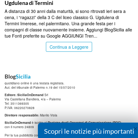
Ugdulena di Termini
A distanza di 30 anni dalla maturità, si sono ritrovati ieri sera a
cena, i “ragazzi” della 3 C del liceo classico G. Ugdulena di
Termini Imerese, nel palermitano. Una grande festa per i
compagni di classe nuovamente insieme. Aggiungi BlogSicilia alle
tue Fonti preferite su Google AGGIUNGI Tren...
Continua a Leggere
Blog
Sicilia
quotidiano online è una testata registrata.
Aut. del tribunale di Palermo n.19 del 15/07/2010
Editore: SiciliaOnDemand
Srl
Via Castellana Bandiera, 4/a – Palermo
Tel: 3511369305
P.IVA: 06220270828
Direttore responsabile:
Manlio Viola
SiciliaOnDemand
è iscritta al
Registro degli Operatori di Comunicazione (ROC)
×
con il numero 24809
Scopri le notizie più importanti
info@digitrend.it
Per la tua pubblicità contatta: