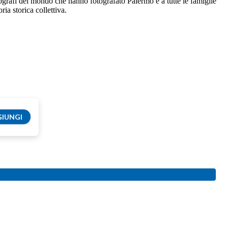
fotografi del mondo che hanno fotografato Palermo e a tutte le famiglie
ia storica collettiva.
IUNGI