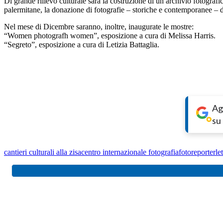
Di grande rilievo culturale sarà la costruzione di un archivio fotografic
palermitane, la donazione di fotografie – storiche e contemporanee – del
Nel mese di Dicembre saranno, inoltre, inaugurate le mostre:
“Women photografh women”, esposizione a cura di Melissa Harris.
“Segreto”, esposizione a cura di Letizia Battaglia.
Ag
su
cantieri culturali alla zisa
centro internazionale fotografia
fotoreporter
le