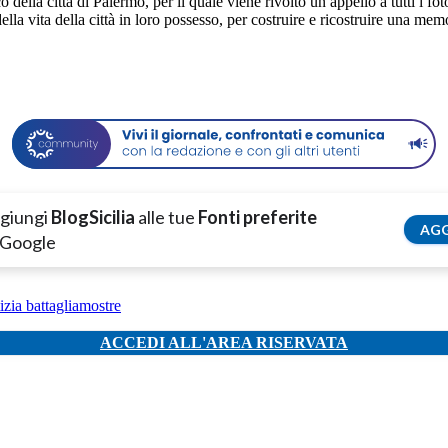
o della città di Palermo, per il quale viene rivolto un appello a tutti i 
la vita della città in loro possesso, per costruire e ricostruire una memor
giungi
BlogSicilia
alle tue
Fonti preferite
AGG
 Google
tizia battaglia
mostre
ACCEDI ALL'AREA RISERVATA