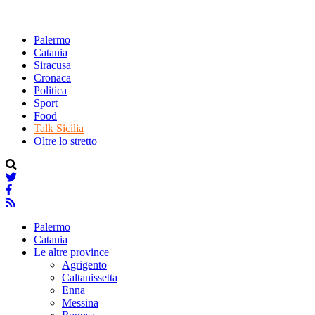
Palermo
Catania
Siracusa
Cronaca
Politica
Sport
Food
Talk Sicilia
Oltre lo stretto
Palermo
Catania
Le altre province
Agrigento
Caltanissetta
Enna
Messina