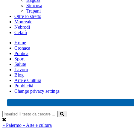
Ragusa
Siracusa
Trapani
Oltre lo stretto
Monreale
Nebrodi
Cefalù
Home
Cronaca
Politica
Sport
Salute
Lavoro
Blog
Arte e Cultura
Pubblicità
Change privacy settings
» Palermo
» Arte e cultura