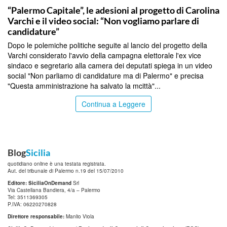
“Palermo Capitale”, le adesioni al progetto di Carolina
Varchi e il video social: “Non vogliamo parlare di
candidature”
Dopo le polemiche politiche seguite al lancio del progetto della
Varchi considerato l'avvio della campagna elettorale l'ex vice
sindaco e segretario alla camera dei deputati spiega in un video
social "Non parliamo di candidature ma di Palermo" e precisa
"Questa amministrazione ha salvato la mcittà"...
Continua a Leggere
Blog
Sicilia
quotidiano online è una testata registrata.
Aut. del tribunale di Palermo n.19 del 15/07/2010
Editore: SiciliaOnDemand
Srl
Via Castellana Bandiera, 4/a – Palermo
Tel: 3511369305
P.IVA: 06220270828
Direttore responsabile:
Manlio Viola