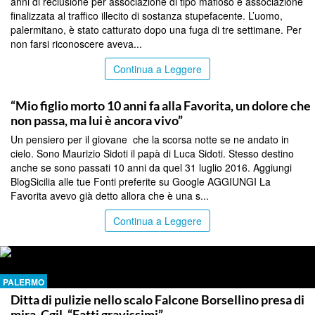
anni di reclusione per associazione di tipo mafioso e associazione
finalizzata al traffico illecito di sostanza stupefacente. L’uomo,
palermitano, è stato catturato dopo una fuga di tre settimane. Per
non farsi riconoscere aveva...
Continua a Leggere
PALERMO
“Mio figlio morto 10 anni fa alla Favorita, un dolore che
non passa, ma lui è ancora vivo”
Un pensiero per il giovane che la scorsa notte se ne andato in
cielo. Sono Maurizio Sidoti il papà di Luca Sidoti. Stesso destino
anche se sono passati 10 anni da quel 31 luglio 2016. Aggiungi
BlogSicilia alle tue Fonti preferite su Google AGGIUNGI La
Favorita avevo già detto allora che è una s...
Continua a Leggere
PALERMO
Ditta di pulizie nello scalo Falcone Borsellino presa di
mira, Cgil, “Fatti gravissimi”