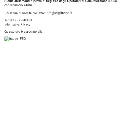
SiciliaOnDemand
è iscritta al
Registro degli Operatori di Comunicazione (ROC)
con il numero 24809
info@digitrend.it
Per la tua pubblicità contatta:
Termini e Condizioni
Informativa Privacy
Questo sito è associato alla