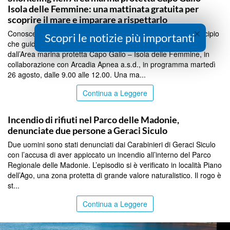
Isola delle Femmine: una mattinata gratuita per
scoprire il mare e imparare a rispettarlo
×
Conoscere il mare per imparare a rispettarlo. È questo il principio
Scopri le notizie più importanti
che guida la Giornata Educativa sullo snorkeling organizzata
dall’Area marina protetta Capo Gallo – Isola delle Femmine, in
collaborazione con Arcadia Apnea a.s.d., in programma martedì
26 agosto, dalle 9.00 alle 12.00. Una ma...
Continua a Leggere
PALERMO
Incendio di rifiuti nel Parco delle Madonie,
denunciate due persone a Geraci Siculo
Due uomini sono stati denunciati dai Carabinieri di Geraci Siculo
con l’accusa di aver appiccato un incendio all’interno del Parco
Regionale delle Madonie. L’episodio si è verificato in località Piano
dell’Ago, una zona protetta di grande valore naturalistico. Il rogo è
st...
Continua a Leggere