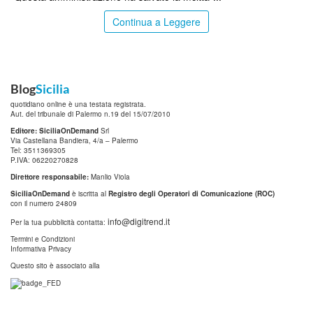
Continua a Leggere
Blog
Sicilia
quotidiano online è una testata registrata.
Aut. del tribunale di Palermo n.19 del 15/07/2010
Editore: SiciliaOnDemand
Srl
Via Castellana Bandiera, 4/a – Palermo
Tel: 3511369305
P.IVA: 06220270828
Direttore responsabile:
Manlio Viola
SiciliaOnDemand
è iscritta al
Registro degli Operatori di Comunicazione (ROC)
con il numero 24809
info@digitrend.it
Per la tua pubblicità contatta:
Termini e Condizioni
Informativa Privacy
Questo sito è associato alla