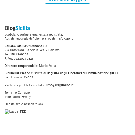
Blog
Sicilia
quotidiano online è una testata registrata.
Aut. del tribunale di Palermo n.19 del 15/07/2010
Editore: SiciliaOnDemand
Srl
Via Castellana Bandiera, 4/a – Palermo
Tel: 3511369305
P.IVA: 06220270828
Direttore responsabile:
Manlio Viola
SiciliaOnDemand
è iscritta al
Registro degli Operatori di Comunicazione (ROC)
con il numero 24809
info@digitrend.it
Per la tua pubblicità contatta:
Termini e Condizioni
Informativa Privacy
Questo sito è associato alla