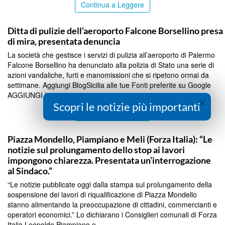
Continua a Leggere
PALERMO
Ditta di pulizie dell’aeroporto Falcone Borsellino presa
di mira, presentata denuncia
La società che gestisce i servizi di pulizia all’aeroporto di Palermo
Falcone Borsellino ha denunciato alla polizia di Stato una serie di
azioni vandaliche, furti e manomissioni che si ripetono ormai da
settimane. Aggiungi BlogSicilia alle tue Fonti preferite su Google
AGGIUNGI In questi giorni s...
×
Scopri le notizie più importanti
Continua a Leggere
PALERMO
Piazza Mondello, Piampiano e Meli (Forza Italia): “Le
notizie sul prolungamento dello stop ai lavori
impongono chiarezza. Presentata un’interrogazione
al Sindaco.”
“Le notizie pubblicate oggi dalla stampa sul prolungamento della
sospensione dei lavori di riqualificazione di Piazza Mondello
stanno alimentando la preoccupazione di cittadini, commercianti e
operatori economici.” Lo dichiarano i Consiglieri comunali di Forza
Italia Leopoldo Piampiano e...