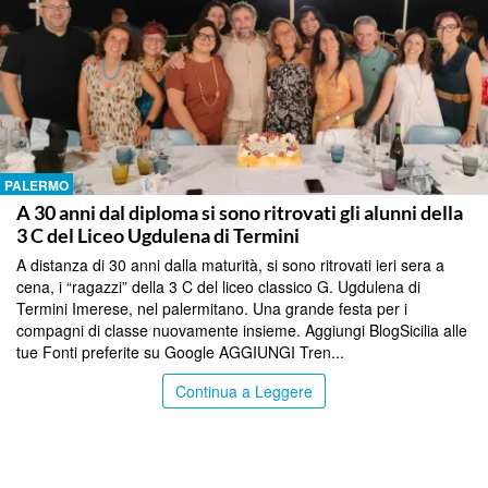
PALERMO
A 30 anni dal diploma si sono ritrovati gli alunni della
3 C del Liceo Ugdulena di Termini
A distanza di 30 anni dalla maturità, si sono ritrovati ieri sera a
cena, i “ragazzi” della 3 C del liceo classico G. Ugdulena di
Termini Imerese, nel palermitano. Una grande festa per i
compagni di classe nuovamente insieme. Aggiungi BlogSicilia alle
tue Fonti preferite su Google AGGIUNGI Tren...
Continua a Leggere