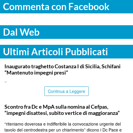
Commenta con Facebook
Dal Web
Ultimi Articoli Pubblicati
ITALPRESS
Inaugurato traghetto Costanza I di Sicilia, Schifani
“Mantenuto impegni presi”
..
Continua a Leggere
CALTANISSETTA
Scontro fra Dc e MpA sulla nomina al Cefpas,
“impegni disattesi, subito vertice di maggioranza”
“riteniamo doverosa e indifferibile la convocazione urgente del
tavolo del centrodestra per un chiarimento” dicono i Dc Pace e