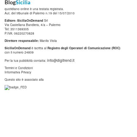
Blog
Sicilia
quotidiano online è una testata registrata.
Aut. del tribunale di Palermo n.19 del 15/07/2010
Editore: SiciliaOnDemand
Srl
Via Castellana Bandiera, 4/a – Palermo
Tel: 3511369305
P.IVA: 06220270828
Direttore responsabile:
Manlio Viola
SiciliaOnDemand
è iscritta al
Registro degli Operatori di Comunicazione (ROC)
con il numero 24809
info@digitrend.it
Per la tua pubblicità contatta:
Termini e Condizioni
Informativa Privacy
Questo sito è associato alla