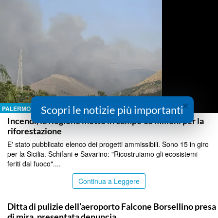
×
Scopri le notizie più importanti
PALERMO
Incendi, la Regione mette in campo 18 milioni per la
riforestazione
E' stato pubblicato elenco dei progetti ammissibili. Sono 15 in giro
per la Sicilia. Schifani e Savarino: "Ricostruiamo gli ecosistemi
feriti dal fuoco"....
Continua a Leggere
PALERMO
Ditta di pulizie dell’aeroporto Falcone Borsellino presa
di mira, presentata denuncia