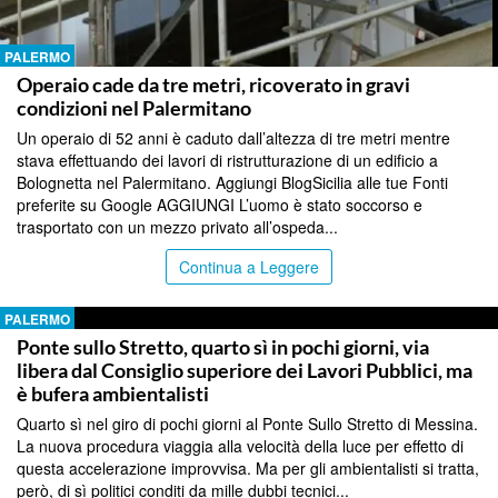
PALERMO
Operaio cade da tre metri, ricoverato in gravi
condizioni nel Palermitano
Un operaio di 52 anni è caduto dall’altezza di tre metri mentre
stava effettuando dei lavori di ristrutturazione di un edificio a
Bolognetta nel Palermitano. Aggiungi BlogSicilia alle tue Fonti
preferite su Google AGGIUNGI L’uomo è stato soccorso e
trasportato con un mezzo privato all’ospeda...
Continua a Leggere
PALERMO
Ponte sullo Stretto, quarto sì in pochi giorni, via
libera dal Consiglio superiore dei Lavori Pubblici, ma
è bufera ambientalisti
Quarto sì nel giro di pochi giorni al Ponte Sullo Stretto di Messina.
La nuova procedura viaggia alla velocità della luce per effetto di
questa accelerazione improvvisa. Ma per gli ambientalisti si tratta,
però, di sì politici conditi da mille dubbi tecnici...