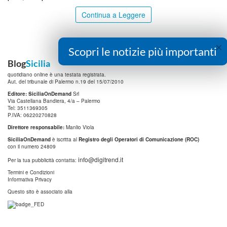
Continua a Leggere
×
Scopri le notizie più importanti
Blog
Sicilia
quotidiano online è una testata registrata.
Aut. del tribunale di Palermo n.19 del 15/07/2010
Editore: SiciliaOnDemand
Srl
Via Castellana Bandiera, 4/a – Palermo
Tel: 3511369305
P.IVA: 06220270828
Direttore responsabile:
Manlio Viola
SiciliaOnDemand
è iscritta al
Registro degli Operatori di Comunicazione (ROC)
con il numero 24809
info@digitrend.it
Per la tua pubblicità contatta:
Termini e Condizioni
Informativa Privacy
Questo sito è associato alla