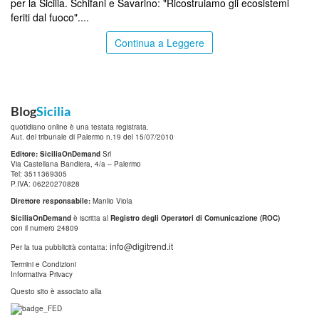
per la Sicilia. Schifani e Savarino: "Ricostruiamo gli ecosistemi
feriti dal fuoco"....
Continua a Leggere
Blog
Sicilia
quotidiano online è una testata registrata.
Aut. del tribunale di Palermo n.19 del 15/07/2010
Editore: SiciliaOnDemand
Srl
Via Castellana Bandiera, 4/a – Palermo
Tel: 3511369305
P.IVA: 06220270828
Direttore responsabile:
Manlio Viola
SiciliaOnDemand
è iscritta al
Registro degli Operatori di Comunicazione (ROC)
con il numero 24809
info@digitrend.it
Per la tua pubblicità contatta:
Termini e Condizioni
Informativa Privacy
Questo sito è associato alla