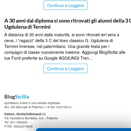
Continua a Leggere
PALERMO
A 30 anni dal diploma si sono ritrovati gli alunni della 3 
Ugdulena di Termini
A distanza di 30 anni dalla maturità, si sono ritrovati ieri sera a
cena, i “ragazzi” della 3 C del liceo classico G. Ugdulena di
Termini Imerese, nel palermitano. Una grande festa per i
compagni di classe nuovamente insieme. Aggiungi BlogSicilia alle
tue Fonti preferite su Google AGGIUNGI Tren...
Continua a Leggere
Blog
Sicilia
quotidiano online è una testata registrata.
Aut. del tribunale di Palermo n.19 del 15/07/2010
Editore: SiciliaOnDemand
Srl
Via Castellana Bandiera, 4/a – Palermo
Tel: 3511369305
P.IVA: 06220270828