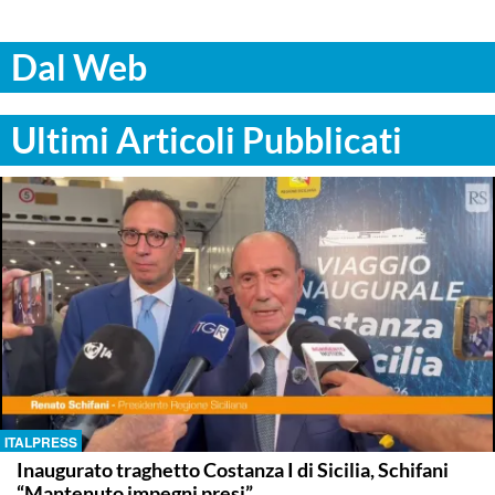
Dal Web
Ultimi Articoli Pubblicati
ITALPRESS
Inaugurato traghetto Costanza I di Sicilia, Schifani
“Mantenuto impegni presi”