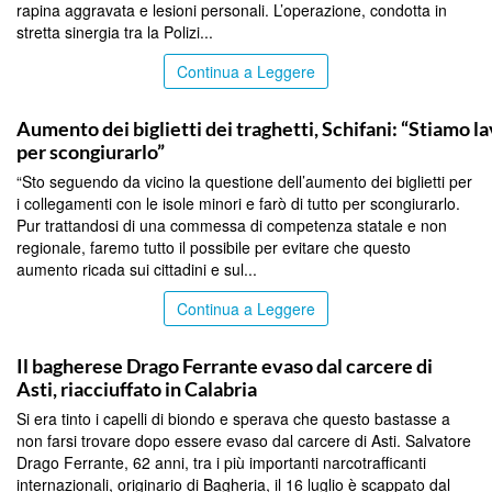
rapina aggravata e lesioni personali. L’operazione, condotta in
stretta sinergia tra la Polizi...
Continua a Leggere
PALERMO
Aumento dei biglietti dei traghetti, Schifani: “Stiamo 
per scongiurarlo”
“Sto seguendo da vicino la questione dell’aumento dei biglietti per
i collegamenti con le isole minori e farò di tutto per scongiurarlo.
Pur trattandosi di una commessa di competenza statale e non
regionale, faremo tutto il possibile per evitare che questo
aumento ricada sui cittadini e sul...
Continua a Leggere
PALERMO
Il bagherese Drago Ferrante evaso dal carcere di
Asti, riacciuffato in Calabria
Si era tinto i capelli di biondo e sperava che questo bastasse a
non farsi trovare dopo essere evaso dal carcere di Asti. Salvatore
Drago Ferrante, 62 anni, tra i più importanti narcotrafficanti
internazionali, originario di Bagheria, il 16 luglio è scappato dal