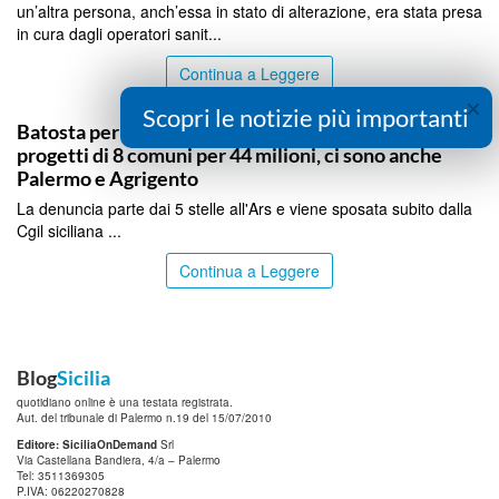
un’altra persona, anch’essa in stato di alterazione, era stata presa
in cura dagli operatori sanit...
Continua a Leggere
×
PALERMO
Scopri le notizie più importanti
Batosta per la rigenerazione urbana in Sicilia, revocati
progetti di 8 comuni per 44 milioni, ci sono anche
Palermo e Agrigento
La denuncia parte dai 5 stelle all'Ars e viene sposata subito dalla
Cgil siciliana ...
Continua a Leggere
Blog
Sicilia
quotidiano online è una testata registrata.
Aut. del tribunale di Palermo n.19 del 15/07/2010
Editore: SiciliaOnDemand
Srl
Via Castellana Bandiera, 4/a – Palermo
Tel: 3511369305
P.IVA: 06220270828