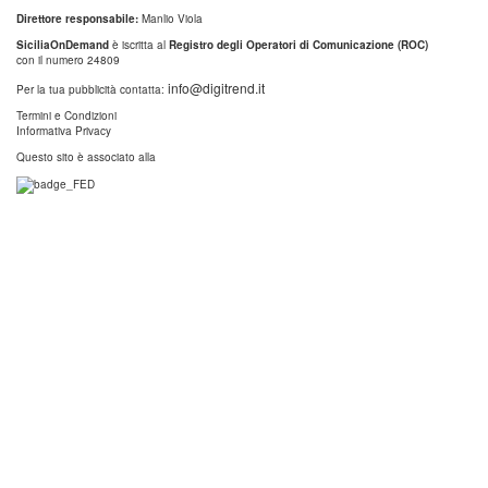
Direttore responsabile:
Manlio Viola
SiciliaOnDemand
è iscritta al
Registro degli Operatori di Comunicazione (ROC)
con il numero 24809
info@digitrend.it
Per la tua pubblicità contatta:
Termini e Condizioni
Informativa Privacy
Questo sito è associato alla