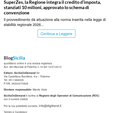
SuperZes, la Regione integra il credito d’imposta,
stanziati 10 milioni, approvato lo schema di
convenzione
Il provvedimento dà attuazione alla norma inserita nella legge di
stabilità regionale 2026...
Continua a Leggere
Blog
Sicilia
quotidiano online è una testata registrata.
Aut. del tribunale di Palermo n.19 del 15/07/2010
Editore: SiciliaOnDemand
Srl
Via Castellana Bandiera, 4/a – Palermo
Tel: 3511369305
P.IVA: 06220270828
Direttore responsabile:
Manlio Viola
SiciliaOnDemand
è iscritta al
Registro degli Operatori di Comunicazione (ROC)
con il numero 24809
info@digitrend.it
Per la tua pubblicità contatta:
Termini e Condizioni