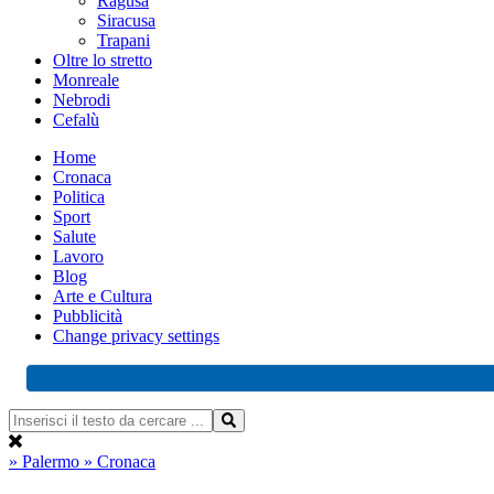
Ragusa
Siracusa
Trapani
Oltre lo stretto
Monreale
Nebrodi
Cefalù
Home
Cronaca
Politica
Sport
Salute
Lavoro
Blog
Arte e Cultura
Pubblicità
Change privacy settings
» Palermo
» Cronaca