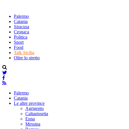
Palermo
Catania
Siracusa
Cronaca
Politica
Sport
Food
Talk Sicilia
Oltre lo stretto
Palermo
Catania
Le altre province
Agrigento
Caltanissetta
Enna
Messina