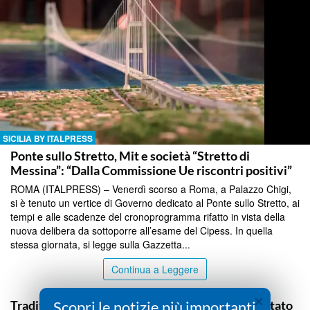
SICILIA BY ITALPRESS
Ponte sullo Stretto, Mit e società “Stretto di
Messina”: “Dalla Commissione Ue riscontri positivi”
ROMA (ITALPRESS) – Venerdì scorso a Roma, a Palazzo Chigi,
si è tenuto un vertice di Governo dedicato al Ponte sullo Stretto, ai
tempi e alle scadenze del cronoprogramma rifatto in vista della
nuova delibera da sottoporre all’esame del Cipess. In quella
stessa giornata, si legge sulla Gazzetta...
Continua a Leggere
SICILIA BY ITALPRESS
×
Tradito dall’odore della marijuana, 25enne arrestato
Scopri le notizie più importanti