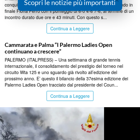
Scopri le notizie più importanti
conquista la 37ª edizione dei Palermo Ladies Open superando in
finale Fiona Ferro con il punteggio di 6-0 4-6 7-6, al termine di un
incontro durato due ore e 43 minuti. Con questo s...
Continua a Leggere
SICILIA BY ITALPRESS
Cammarata e Palma “I Palermo Ladies Open
continuano a crescere”
PALERMO (ITALPRESS) – Una settimana di grande tennis
internazionale, il consolidamento del prestigio del torneo nel
circuito Wta 125 e uno sguardo già rivolto all’edizione del
prossimo anno. E’ questo il bilancio della 37esima edizione dei
Palermo Ladies Open tracciato dal presidente del Coun...
Continua a Leggere