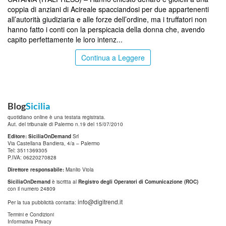
coppia di anziani di Acireale spacciandosi per due appartenenti
all’autorità giudiziaria e alle forze dell’ordine, ma i truffatori non
hanno fatto i conti con la perspicacia della donna che, avendo
capito perfettamente le loro intenz...
Continua a Leggere
Blog
Sicilia
quotidiano online è una testata registrata.
Aut. del tribunale di Palermo n.19 del 15/07/2010
Editore: SiciliaOnDemand
Srl
Via Castellana Bandiera, 4/a – Palermo
Tel: 3511369305
P.IVA: 06220270828
Direttore responsabile:
Manlio Viola
SiciliaOnDemand
è iscritta al
Registro degli Operatori di Comunicazione (ROC)
con il numero 24809
info@digitrend.it
Per la tua pubblicità contatta:
Termini e Condizioni
Informativa Privacy