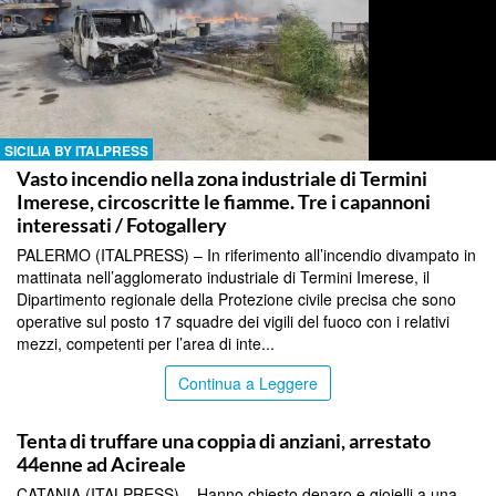
SICILIA BY ITALPRESS
Vasto incendio nella zona industriale di Termini
Imerese, circoscritte le fiamme. Tre i capannoni
interessati / Fotogallery
PALERMO (ITALPRESS) – In riferimento all’incendio divampato in
mattinata nell’agglomerato industriale di Termini Imerese, il
Dipartimento regionale della Protezione civile precisa che sono
operative sul posto 17 squadre dei vigili del fuoco con i relativi
mezzi, competenti per l’area di inte...
Continua a Leggere
SICILIA BY ITALPRESS
Tenta di truffare una coppia di anziani, arrestato
44enne ad Acireale
CATANIA (ITALPRESS) – Hanno chiesto denaro e gioielli a una