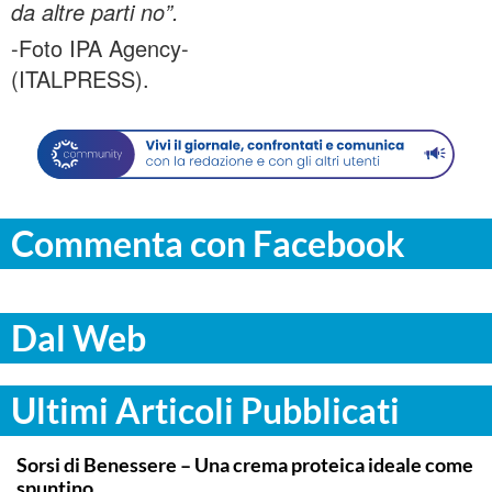
da altre parti no”.
-Foto IPA Agency-
(ITALPRESS).
Commenta con Facebook
Dal Web
Ultimi Articoli Pubblicati
ITALPRESS
Sorsi di Benessere – Una crema proteica ideale come
spuntino