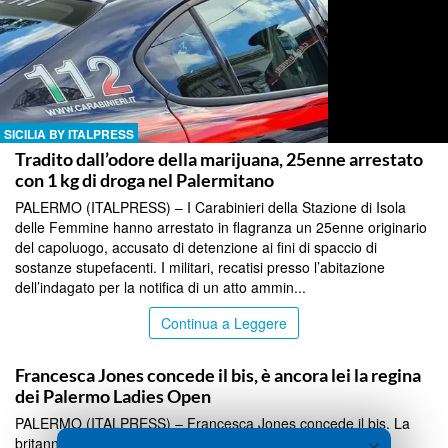
SICILIA BY ITALPRESS
Tradito dall’odore della marijuana, 25enne arrestato
con 1 kg di droga nel Palermitano
PALERMO (ITALPRESS) – I Carabinieri della Stazione di Isola
delle Femmine hanno arrestato in flagranza un 25enne originario
del capoluogo, accusato di detenzione ai fini di spaccio di
sostanze stupefacenti. I militari, recatisi presso l’abitazione
dell’indagato per la notifica di un atto ammin...
Continua a Leggere
SICILIA BY ITALPRESS
Francesca Jones concede il bis, è ancora lei la regina
dei Palermo Ladies Open
PALERMO (ITALPRESS) – Francesca Jones concede il bis. La
×
britannica, testa di serie numero 1 e campionessa uscente,