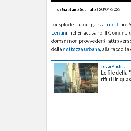
di
Gaetano Scariolo
|
20/04/2022
Riesplode l’emergenza
rifiuti
in S
Lentin
i, nel Siracusano. Il Comune 
domani non provvederà, attravers
della
nettezza urbana
, alla raccolta
Leggi Anche:
Le file della
rifiuti in qua