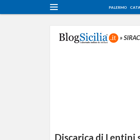
PALERMO
CATA
» SIRA
Discarica di Lentini 