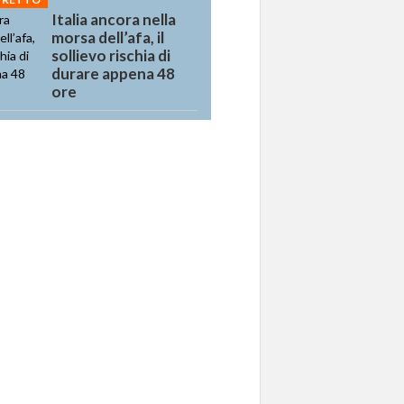
Italia ancora nella
morsa dell’afa, il
sollievo rischia di
durare appena 48
ore