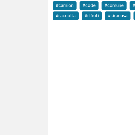
camion
code
comune
raccolta
rifiuti
siracusa