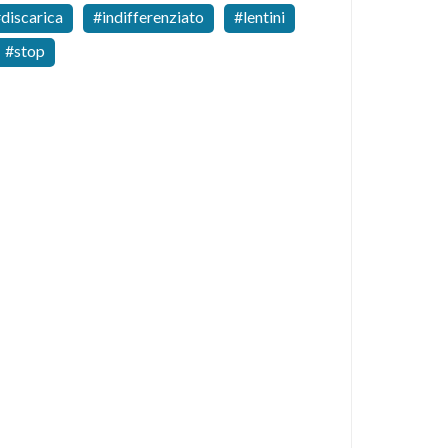
discarica
indifferenziato
lentini
stop