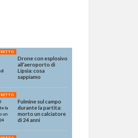
STRETTO
Drone con esplosivo
all’aeroporto di
Lipsia: cosa
sappiamo
STRETTO
Fulmine sul campo
durante la partita:
morto un calciatore
di 24 anni
STRETTO