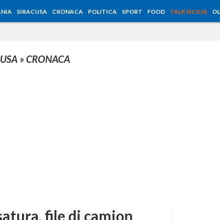
NIA
SIRACUSA
CRONACA
POLITICA
SPORT
FOOD
TALK SICILIA
OL
CUSA
» CRONACA
satura, file di camion