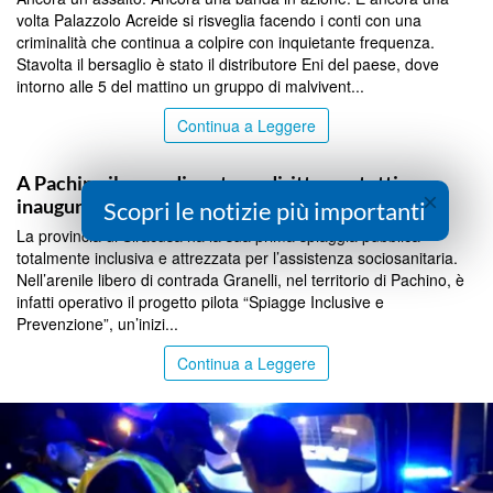
volta Palazzolo Acreide si risveglia facendo i conti con una
criminalità che continua a colpire con inquietante frequenza.
Stavolta il bersaglio è stato il distributore Eni del paese, dove
intorno alle 5 del mattino un gruppo di malvivent...
Continua a Leggere
SIRACUSA
A Pachino il mare diventa un diritto per tutti:
×
inaugurata la spiaggia inclusiva di Granelli
Scopri le notizie più importanti
La provincia di Siracusa ha la sua prima spiaggia pubblica
totalmente inclusiva e attrezzata per l’assistenza sociosanitaria.
Nell’arenile libero di contrada Granelli, nel territorio di Pachino, è
infatti operativo il progetto pilota “Spiagge Inclusive e
Prevenzione”, un’inizi...
Continua a Leggere