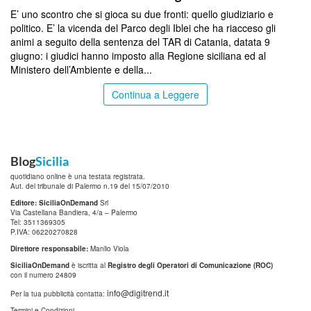
E’ uno scontro che si gioca su due fronti: quello giudiziario e
politico. E’ la vicenda del Parco degli Iblei che ha riacceso gli
animi a seguito della sentenza del TAR di Catania, datata 9
giugno: i giudici hanno imposto alla Regione siciliana ed al
Ministero dell’Ambiente e della...
Continua a Leggere
Blog
Sicilia
quotidiano online è una testata registrata.
Aut. del tribunale di Palermo n.19 del 15/07/2010
Editore: SiciliaOnDemand
Srl
Via Castellana Bandiera, 4/a – Palermo
Tel: 3511369305
P.IVA: 06220270828
Direttore responsabile:
Manlio Viola
SiciliaOnDemand
è iscritta al
Registro degli Operatori di Comunicazione (ROC)
con il numero 24809
info@digitrend.it
Per la tua pubblicità contatta:
Termini e Condizioni