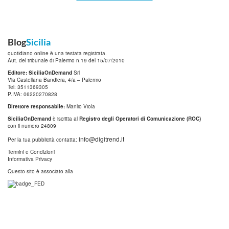
Blog
Sicilia
quotidiano online è una testata registrata.
Aut. del tribunale di Palermo n.19 del 15/07/2010
Editore: SiciliaOnDemand
Srl
Via Castellana Bandiera, 4/a – Palermo
Tel: 3511369305
P.IVA: 06220270828
Direttore responsabile:
Manlio Viola
SiciliaOnDemand
è iscritta al
Registro degli Operatori di Comunicazione (ROC)
con il numero 24809
info@digitrend.it
Per la tua pubblicità contatta:
Termini e Condizioni
Informativa Privacy
Questo sito è associato alla