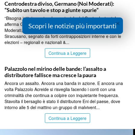
Centrodestra diviso, Germano (Noi Moderati):
“Subito un tavolo e stop a giunte spurie”
“Bisogna istituire un tavolo provinciale del Centrodestra “. Lo
×
afferma Giuseppe Germano, vicecoordinatore regionale di Noi
Scopri le notizie più importanti
Moderati, che analizza la situazione del fronte moderato nel
Siracusano, segnato da forti contrapposizioni interne e con le
elezioni – regionali e nazionali &...
Continua a Leggere
SIRACUSA
Palazzolo nel mirino delle bande: l’assalto a
distributore fallisce ma cresce la paura
Ancora un assalto. Ancora una banda in azione. E ancora una
volta Palazzolo Acreide si risveglia facendo i conti con una
criminalità che continua a colpire con inquietante frequenza.
Stavolta il bersaglio è stato il distributore Eni del paese, dove
intorno alle 5 del mattino un gruppo di malvivent...
Continua a Leggere