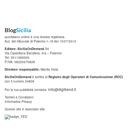
Blog
Sicilia
quotidiano online è una testata registrata.
Aut. del tribunale di Palermo n.19 del 15/07/2010
Editore: SiciliaOnDemand
Srl
Via Castellana Bandiera, 4/a – Palermo
Tel: 3511369305
P.IVA: 06220270828
Direttore responsabile:
Manlio Viola
SiciliaOnDemand
è iscritta al
Registro degli Operatori di Comunicazione (ROC)
con il numero 24809
info@digitrend.it
Per la tua pubblicità contatta:
Termini e Condizioni
Informativa Privacy
Questo sito è associato alla