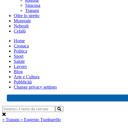
Ragusa
Siracusa
Trapani
Oltre lo stretto
Monreale
Nebrodi
Cefalù
Home
Cronaca
Politica
Sport
Salute
Lavoro
Blog
Arte e Cultura
Pubblicità
Change privacy settings
» Trapani
» Eugenio Tumbarello