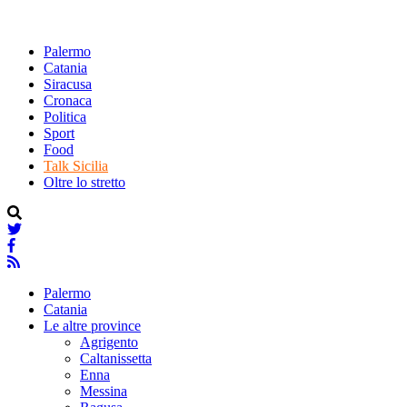
Palermo
Catania
Siracusa
Cronaca
Politica
Sport
Food
Talk Sicilia
Oltre lo stretto
Palermo
Catania
Le altre province
Agrigento
Caltanissetta
Enna
Messina