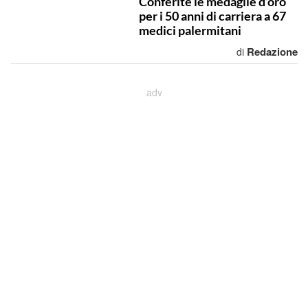
Conferite le medaglie d’oro
per i 50 anni di carriera a 67
medici palermitani
Redazione
di