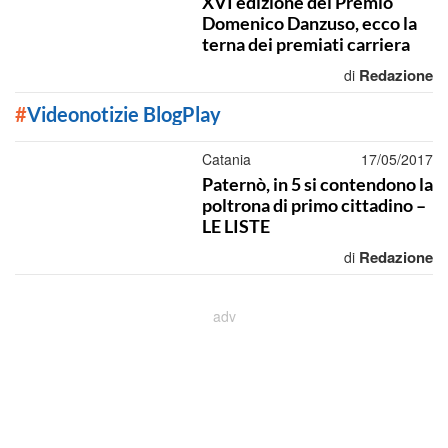
XVI edizione del Premio
Domenico Danzuso, ecco la
terna dei premiati carriera
Redazione
di
#
Videonotizie BlogPlay
Catania
17/05/2017
Paternò, in 5 si contendono la
poltrona di primo cittadino –
LE LISTE
Redazione
di