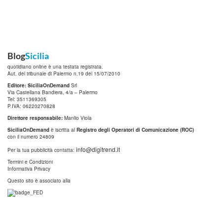
Blog
Sicilia
quotidiano online è una testata registrata.
Aut. del tribunale di Palermo n.19 del 15/07/2010
Editore: SiciliaOnDemand
Srl
Via Castellana Bandiera, 4/a – Palermo
Tel: 3511369305
P.IVA: 06220270828
Direttore responsabile:
Manlio Viola
SiciliaOnDemand
è iscritta al
Registro degli Operatori di Comunicazione (ROC)
con il numero 24809
info@digitrend.it
Per la tua pubblicità contatta:
Termini e Condizioni
Informativa Privacy
Questo sito è associato alla