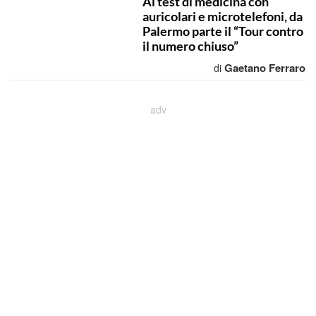
Ai test di medicina con
auricolari e microtelefoni, da
Palermo parte il “Tour contro
il numero chiuso”
Gaetano Ferraro
di