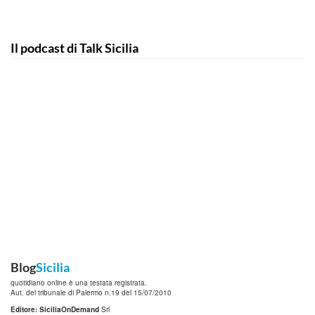
Il podcast di Talk Sicilia
Blog
Sicilia
quotidiano online è una testata registrata.
Aut. del tribunale di Palermo n.19 del 15/07/2010
Editore: SiciliaOnDemand
Srl