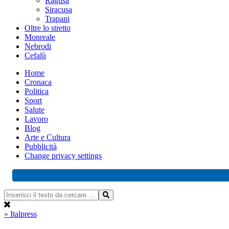
Ragusa
Siracusa
Trapani
Oltre lo stretto
Monreale
Nebrodi
Cefalù
Home
Cronaca
Politica
Sport
Salute
Lavoro
Blog
Arte e Cultura
Pubblicità
Change privacy settings
» Italpress