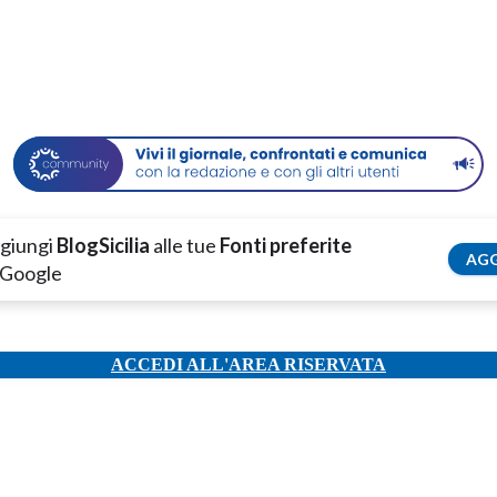
giungi
BlogSicilia
alle tue
Fonti preferite
AGG
 Google
ACCEDI ALL'AREA RISERVATA