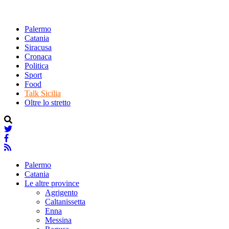
Palermo
Catania
Siracusa
Cronaca
Politica
Sport
Food
Talk Sicilia
Oltre lo stretto
Palermo
Catania
Le altre province
Agrigento
Caltanissetta
Enna
Messina