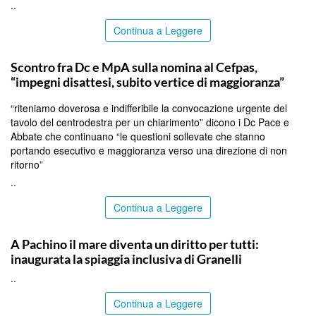
..
Continua a Leggere
CALTANISSETTA
Scontro fra Dc e MpA sulla nomina al Cefpas,
“impegni disattesi, subito vertice di maggioranza”
“riteniamo doverosa e indifferibile la convocazione urgente del
tavolo del centrodestra per un chiarimento” dicono i Dc Pace e
Abbate che continuano “le questioni sollevate che stanno
portando esecutivo e maggioranza verso una direzione di non
ritorno”
..
Continua a Leggere
SIRACUSA
A Pachino il mare diventa un diritto per tutti:
inaugurata la spiaggia inclusiva di Granelli
..
Continua a Leggere