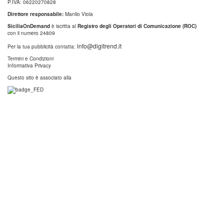
P.IVA: 06220270828
Direttore responsabile:
Manlio Viola
SiciliaOnDemand
è iscritta al
Registro degli Operatori di Comunicazione (ROC)
con il numero 24809
info@digitrend.it
Per la tua pubblicità contatta:
Termini e Condizioni
Informativa Privacy
Questo sito è associato alla