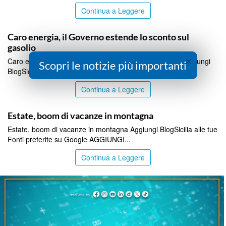
Continua a Leggere
ITALPRESS
Caro energia, il Governo estende lo sconto sul
gasolio
×
Caro energia, il Governo estende lo sconto sul gasolio Aggiungi
Scopri le notizie più importanti
BlogSicilia alle tue Fonti preferite su Google AGGIUNGI...
Continua a Leggere
ITALPRESS
Estate, boom di vacanze in montagna
Estate, boom di vacanze in montagna Aggiungi BlogSicilia alle tue
Fonti preferite su Google AGGIUNGI...
Continua a Leggere