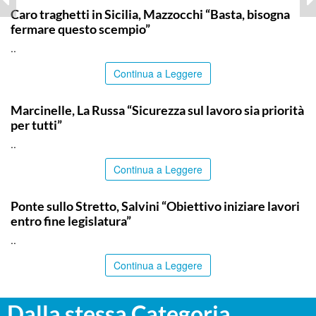
Caro traghetti in Sicilia, Mazzocchi “Basta, bisogna
fermare questo scempio”
..
Continua a Leggere
ITALPRESS
Marcinelle, La Russa “Sicurezza sul lavoro sia priorità
per tutti”
..
Continua a Leggere
ITALPRESS
Ponte sullo Stretto, Salvini “Obiettivo iniziare lavori
entro fine legislatura”
..
Continua a Leggere
Dalla stessa Categoria