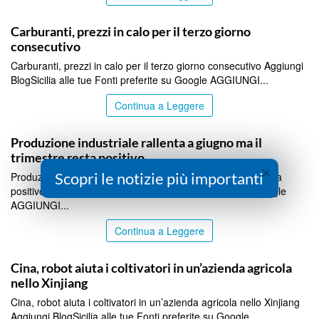
ITALPRESS
Carburanti, prezzi in calo per il terzo giorno
consecutivo
Carburanti, prezzi in calo per il terzo giorno consecutivo Aggiungi
BlogSicilia alle tue Fonti preferite su Google AGGIUNGI...
Continua a Leggere
ITALPRESS
Produzione industriale rallenta a giugno ma il
trimestre resta positivo
×
Scopri le notizie più importanti
Produzione industriale rallenta a giugno ma il trimestre resta
positivo Aggiungi BlogSicilia alle tue Fonti preferite su Google
AGGIUNGI...
Continua a Leggere
ITALPRESS
Cina, robot aiuta i coltivatori in un’azienda agricola
nello Xinjiang
Cina, robot aiuta i coltivatori in un’azienda agricola nello Xinjiang
Aggiungi BlogSicilia alle tue Fonti preferite su Google