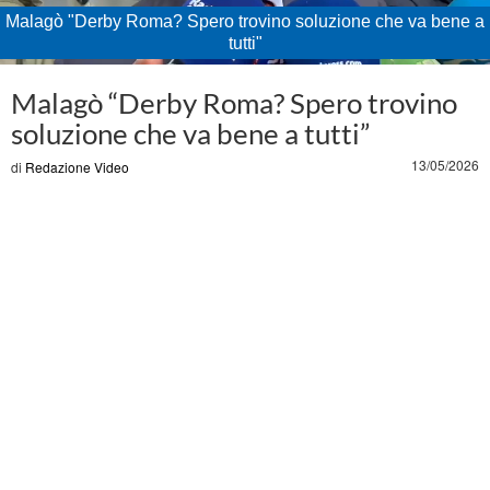
Malagò "Derby Roma? Spero trovino soluzione che va bene a
tutti"
Loaded
:
Unmute
60.39%
Malagò “Derby Roma? Spero trovino
soluzione che va bene a tutti”
13/05/2026
di
Redazione Video