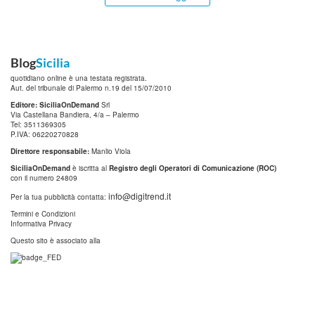
Blog
Sicilia
quotidiano online è una testata registrata.
Aut. del tribunale di Palermo n.19 del 15/07/2010
Editore: SiciliaOnDemand
Srl
Via Castellana Bandiera, 4/a – Palermo
Tel: 3511369305
P.IVA: 06220270828
Direttore responsabile:
Manlio Viola
SiciliaOnDemand
è iscritta al
Registro degli Operatori di Comunicazione (ROC)
con il numero 24809
info@digitrend.it
Per la tua pubblicità contatta:
Termini e Condizioni
Informativa Privacy
Questo sito è associato alla