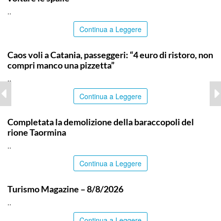
..
Continua a Leggere
CATANIA
Caos voli a Catania, passeggeri: “4 euro di ristoro, non
compri manco una pizzetta”
..
Continua a Leggere
MESSINA
Completata la demolizione della baraccopoli del
rione Taormina
..
Continua a Leggere
ITALPRESS
Turismo Magazine – 8/8/2026
..
Continua a Leggere