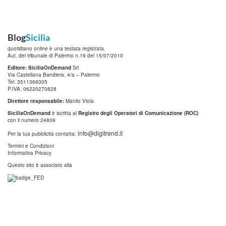
Blog
Sicilia
quotidiano online è una testata registrata.
Aut. del tribunale di Palermo n.19 del 15/07/2010
Editore: SiciliaOnDemand
Srl
Via Castellana Bandiera, 4/a – Palermo
Tel: 3511369305
P.IVA: 06220270828
Direttore responsabile:
Manlio Viola
SiciliaOnDemand
è iscritta al
Registro degli Operatori di Comunicazione (ROC)
con il numero 24809
info@digitrend.it
Per la tua pubblicità contatta:
Termini e Condizioni
Informativa Privacy
Questo sito è associato alla