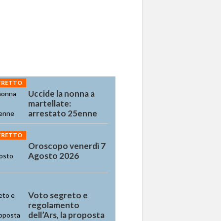
STRETTO
Uccide la nonna a
martellate:
arrestato 25enne
STRETTO
Oroscopo venerdì 7
Agosto 2026
Voto segreto e
regolamento
dell’Ars, la proposta