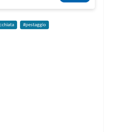
cchiata
pestaggio