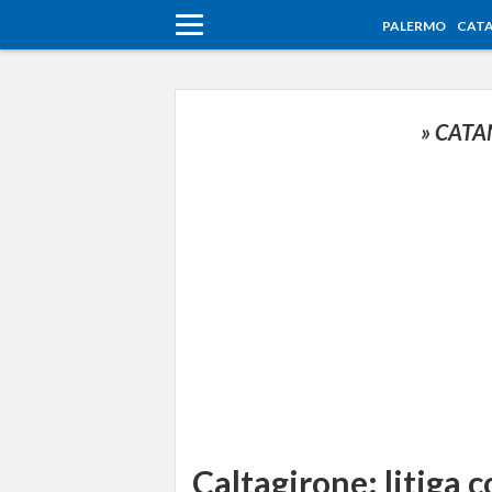
PALERMO
CATA
» CATA
Caltagirone: litiga co