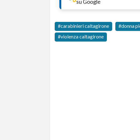
su Google
carabinieri caltagirone
donna pi
violenza caltagirone