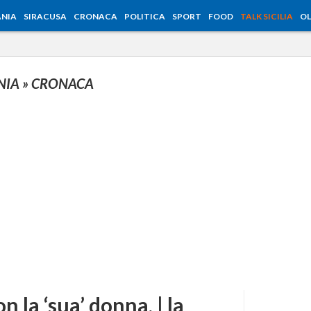
NIA
SIRACUSA
CRONACA
POLITICA
SPORT
FOOD
TALK SICILIA
OL
NIA
» CRONACA
n la ‘sua’ donna, | la