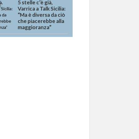
5 stelle c’è già,
Varrica a Talk Sicilia:
“Ma è diversa da ciò
che piacerebbe alla
maggioranza”