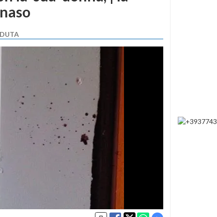
 naso
ADUTA