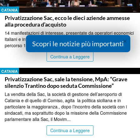
CATANIA
Privatizzazione Sac, ecco le dieci aziende ammesse
alla procedura d’acquisto
14 manifestazioni di interesse, presentate da operatori economici
italiani e internazionali, sono risultati ammessi a proseguire il
×
Scopri le notizie più importanti
percorso 10 operatori...
Continua a Leggere
CATANIA
Privatizzazione Sac, sale la tensione, MpA: “Grave
silenzio Trantino dopo seduta Commissione”
La vendita della Sac, la società di gestione dell’aeroporto di
Catania e di quello di Comiso, agita la politica siciliana e in
particolare la maggioranza., dopo l’incontro della società con i
sindacati, ma soprattutto dopo la missione della Commissione
parlamentare alla Sac, il Movim...
Continua a Leggere