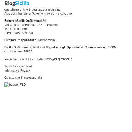
Blog
Sicilia
quotidiano online è una testata registrata.
Aut. del tribunale di Palermo n.19 del 15/07/2010
Editore: SiciliaOnDemand
Srl
Via Castellana Bandiera, 4/a – Palermo
Tel: 3511369305
P.IVA: 06220270828
Direttore responsabile:
Manlio Viola
SiciliaOnDemand
è iscritta al
Registro degli Operatori di Comunicazione (ROC)
con il numero 24809
info@digitrend.it
Per la tua pubblicità contatta:
Termini e Condizioni
Informativa Privacy
Questo sito è associato alla