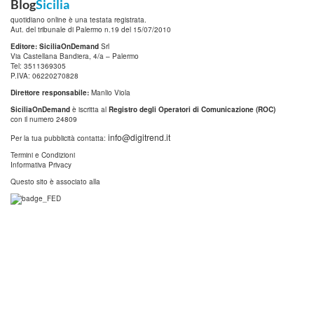
Blog
Sicilia
quotidiano online è una testata registrata.
Aut. del tribunale di Palermo n.19 del 15/07/2010
Editore: SiciliaOnDemand
Srl
Via Castellana Bandiera, 4/a – Palermo
Tel: 3511369305
P.IVA: 06220270828
Direttore responsabile:
Manlio Viola
SiciliaOnDemand
è iscritta al
Registro degli Operatori di Comunicazione (ROC)
con il numero 24809
info@digitrend.it
Per la tua pubblicità contatta:
Termini e Condizioni
Informativa Privacy
Questo sito è associato alla